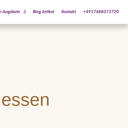
ar-Angebote
Blog Artikel
Kontakt
+4917688073720
Hessen