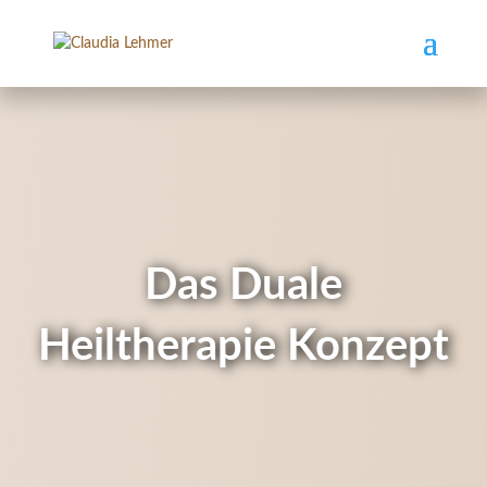
Das Duale
Heiltherapie Konzept